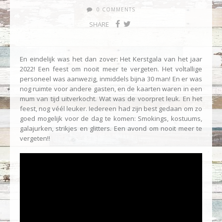
0 COMMENTS
SHARE
En eindelijk was het dan zover: Het Kerstgala van het jaar
2022! Een feest om nooit meer te vergeten. Het voltallige
personeel was aanwezig, inmiddels bijna 30 man! En er was
nog ruimte voor andere gasten, en de kaarten waren in een
mum van tijd uitverkocht. Wat was de voorpret leuk. En het
feest, nog véél leuker. Iedereen had zijn best gedaan om zo
goed mogelijk voor de dag te komen: Smokings, kostuums,
galajurken, strikjes en glitters. Een avond om nooit meer te
vergeten!!