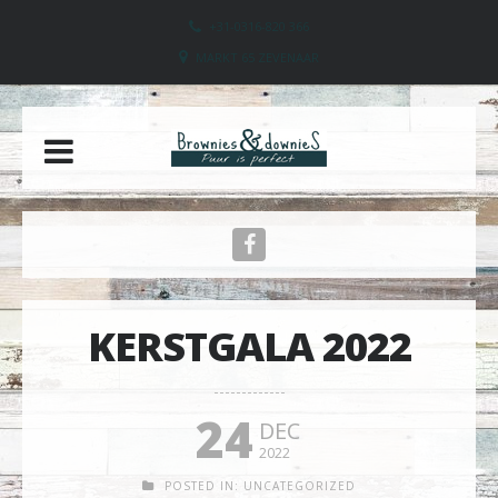
+31-0316-820 366
MARKT 65 ZEVENAAR
KERSTGALA 2022
24
DEC
2022
POSTED IN:
UNCATEGORIZED