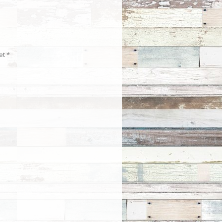
met
*