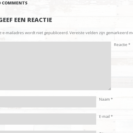
0 COMMENTS
GEEF EEN REACTIE
Je e-mailadres wordt niet gepubliceerd.
Vereiste velden zijn gemarkeerd 
Reactie
*
Naam
*
E-mail
*