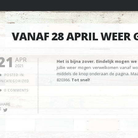
VANAF 28 APRIL WEER 
21
APR
Het is bijna zover. Eindelijk mogen we
2021
jullie weer mogen verwelkomen vanaf wo
middels de knop onderaan de pagina. Maar 
POSTED IN:
820366.
Tot snel!
UNCATEGORIZED
0 COMMENTS
SHARE